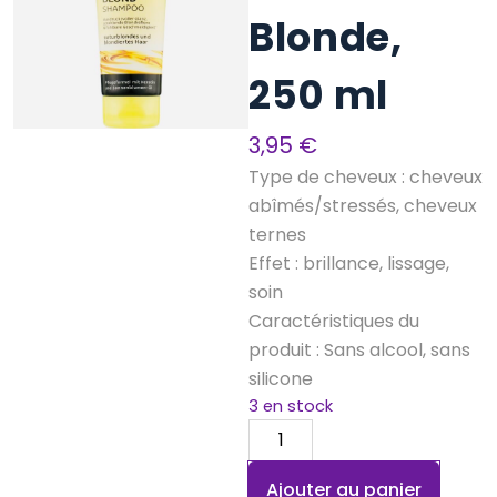
Blonde,
250 ml
3,95
€
Type de cheveux : cheveux
abîmés/stressés, cheveux
ternes
Effet : brillance, lissage,
soin
Caractéristiques du
produit : Sans alcool, sans
silicone
3 en stock
quantité
de
Ajouter au panier
Shampoing