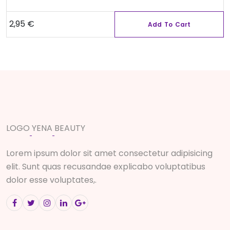
2,95
€
Add To Cart
L
O
G
O
Y
E
N
A
B
E
A
U
T
Y
Lorem ipsum dolor sit amet consectetur adipisicing
elit. Sunt quas recusandae explicabo voluptatibus
dolor esse voluptates,.