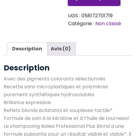
Plus
Blonde,
UGS :
058172701719
250
Catégorie :
Non classé
ml
Description
Avis (0)
Description
Avec des pigments colorants sélectionnés
Recette sans microplastiques et polymères
purement synthétiques hydrosolubles
Brillance expressive
Reflets blonds éclatants et souplesse tactile*
Formule de soin à la kératine et à l’huile de tournesol
Le shampooing Balea Professional Plus Blond a une
formule puissante pour un résultat visible et visible*. Il