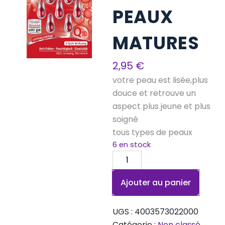
PEAUX
MATURES
2,95
€
votre peau est lisée,plus
douce et retrouve un
aspect plus jeune et plus
soigné
tous types de peaux
6 en stock
quantité
de
Ajouter au panier
SÉRUM
ANTI-
ÂGE
UGS :
4003573022000
PEAUX
Catégorie :
Non classé