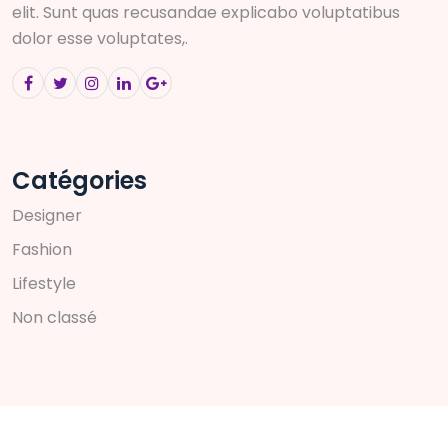
elit. Sunt quas recusandae explicabo voluptatibus
dolor esse voluptates,.
Catégories
D
e
s
i
g
n
e
r
F
a
s
h
i
o
n
L
i
f
e
s
t
y
l
e
N
o
n
c
l
a
s
s
é