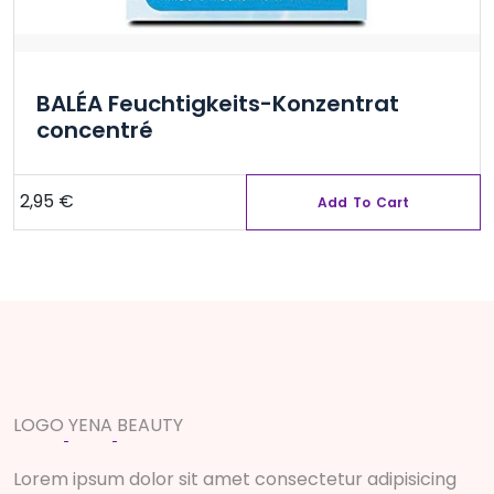
BALÉA Feuchtigkeits-Konzentrat
concentré
2,95
€
Add To Cart
L
O
G
O
Y
E
N
A
B
E
A
U
T
Y
Lorem ipsum dolor sit amet consectetur adipisicing