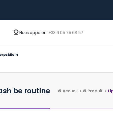
Nous appeler :
‭+33 6 05 75 68 57‬
o
r
p
s
&
B
a
i
n
lash be routine
Accueil
>
Produit
>
Li