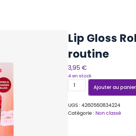
Lip Gloss Ro
routine
3,95
€
4 en stock
quantité
Ajouter au panie
de
Lip
UGS :
4260560834224
Gloss
Catégorie :
Non classé
Roll-
on
Lip