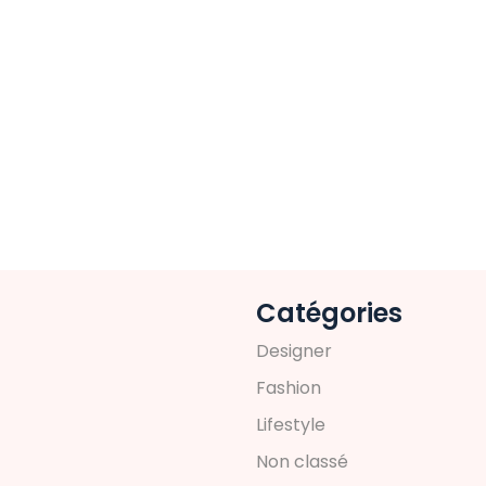
Catégories
D
e
s
i
g
n
e
r
F
a
s
h
i
o
n
L
i
f
e
s
t
y
l
e
N
o
n
c
l
a
s
s
é