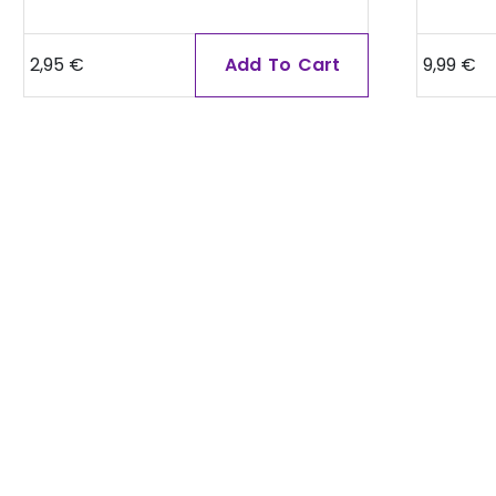
2,95
€
Add To Cart
9,99
€