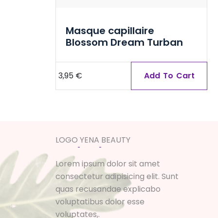
Masque capillaire
Blossom Dream Turban
3,95
€
Add To Cart
L
O
G
O
Y
E
N
A
B
E
A
U
T
Y
Lorem ipsum dolor sit amet
consectetur adipisicing elit. Sunt
quas recusandae explicabo
voluptatibus dolor esse
voluptates,.