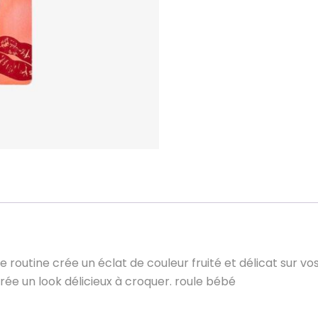
Flash
be
routine
e routine crée un éclat de couleur fruité et délicat sur vo
crée un look délicieux à croquer. roule bébé