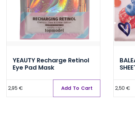
YEAUTY Recharge Retinol
BALE
Eye Pad Mask
SHEE
2,95
€
Add To Cart
2,50
€