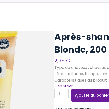
Après-sham
Blonde, 200
2,95
€
Type de cheveux : cheveux 
Effet : brillance, lissage, soin
Caractéristiques du produit :
3 en stock
quantité
Ajouter au panie
de
Après-