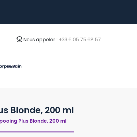
Nous appeler :
‭+33 6 05 75 68 57‬
o
r
p
s
&
B
a
i
n
s Blonde, 200 ml
ooing Plus Blonde, 200 ml