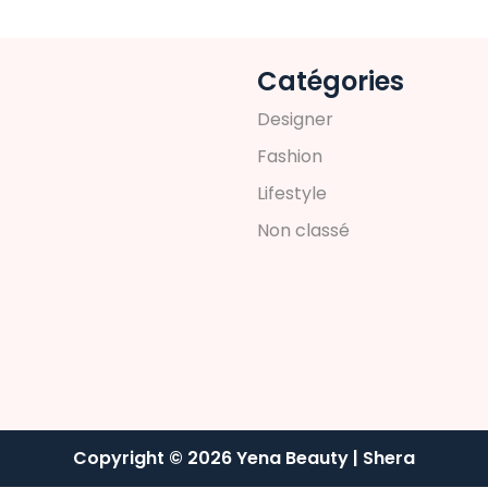
Catégories
D
e
s
i
g
n
e
r
F
a
s
h
i
o
n
L
i
f
e
s
t
y
l
e
N
o
n
c
l
a
s
s
é
Copyright © 2026 Yena Beauty | Shera