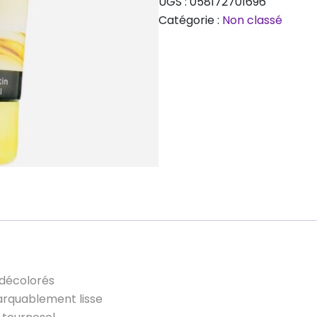
UGS :
058172701696
shampooing
Catégorie :
Non classé
Plus
Blonde,
200
ml
 décolorés
arquablement lisse