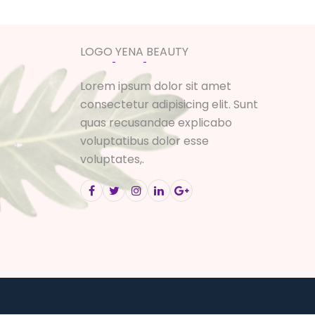
L
O
G
O
Y
E
N
A
B
E
A
U
T
Y
Lorem ipsum dolor sit amet
consectetur adipisicing elit. Sunt
quas recusandae explicabo
voluptatibus dolor esse
voluptates,.