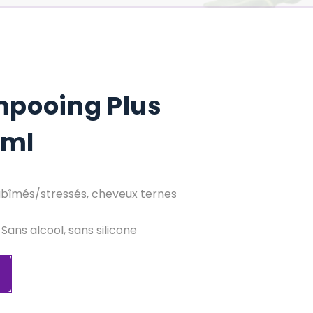
pooing Plus
 ml
abîmés/stressés, cheveux ternes
 Sans alcool, sans silicone
r