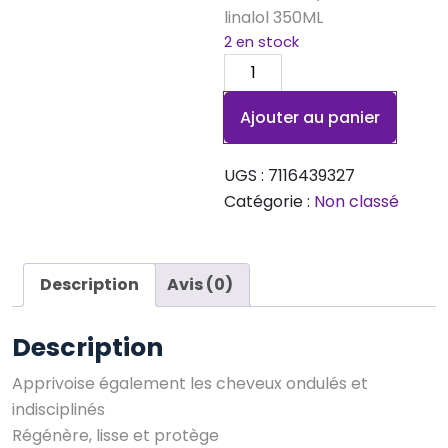
linalol 350ML
2 en stock
quantité
de
Ajouter au panier
Après
shampooing
lisse
UGS :
7116439327
à
Catégorie :
Non classé
la
kératine
Description
Avis (0)
Description
Apprivoise également les cheveux ondulés et
indisciplinés
Régénère, lisse et protège