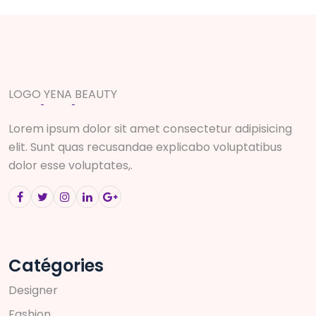
L
O
G
O
Y
E
N
A
B
E
A
U
T
Y
Lorem ipsum dolor sit amet consectetur adipisicing
elit. Sunt quas recusandae explicabo voluptatibus
dolor esse voluptates,.
Catégories
D
e
s
i
g
n
e
r
F
a
s
h
i
o
n