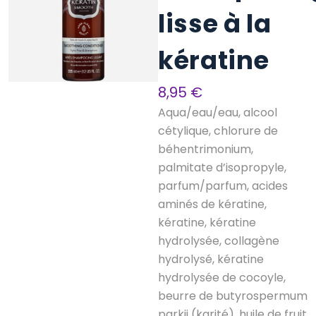
lisse à la
kératine
8,95
€
Aqua/eau/eau, alcool
cétylique, chlorure de
béhentrimonium,
palmitate d’isopropyle,
parfum/parfum, acides
aminés de kératine,
kératine, kératine
hydrolysée, collagène
hydrolysé, kératine
hydrolysée de cocoyle,
beurre de butyrospermum
parkii (karité), huile de fruit