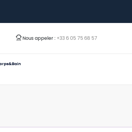
Nous appeler :
‭+33 6 05 75 68 57‬
o
r
p
s
&
B
a
i
n