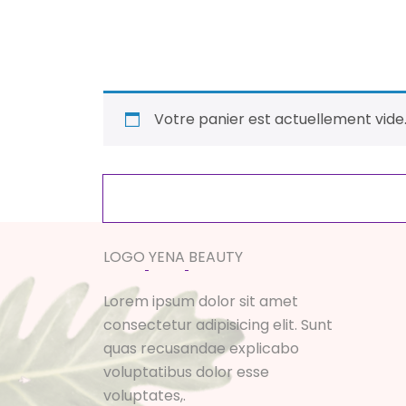
Votre panier est actuellement vide
L
O
G
O
Y
E
N
A
B
E
A
U
T
Y
Lorem ipsum dolor sit amet
consectetur adipisicing elit. Sunt
quas recusandae explicabo
voluptatibus dolor esse
voluptates,.