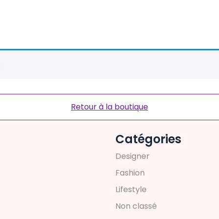
.
Retour à la boutique
Catégories
D
e
s
i
g
n
e
r
F
a
s
h
i
o
n
L
i
f
e
s
t
y
l
e
N
o
n
c
l
a
s
s
é